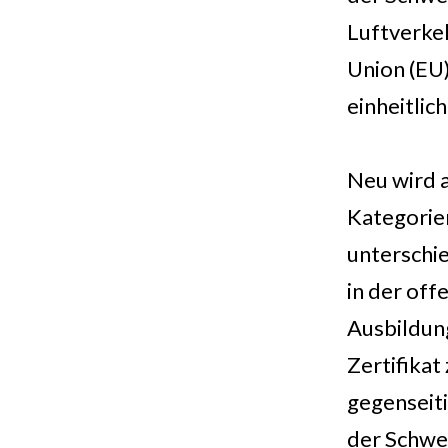
Luftverke
Union (EU)
einheitlic
Neu wird a
Kategorien
unterschie
in der of
Ausbildung
Zertifikat
gegenseiti
der Schwe