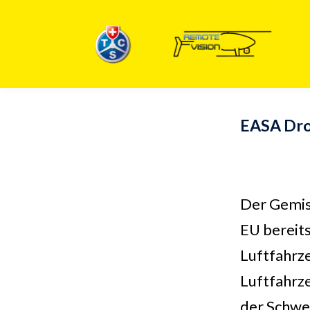
EASA Droh
Der Gemis
EU bereit
Luftfahrz
Luftfahrz
der Schwei