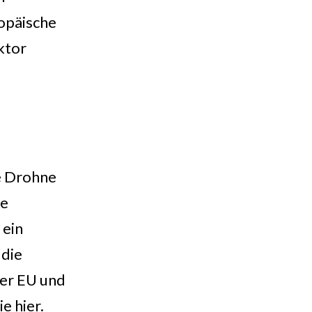
opäische
ktor
ne Drohne
ne
 ein
 die
der EU und
e hier.