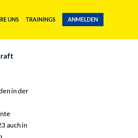
RE UNS
TRAININGS
ANMELDEN
raft
den in der
nnte
3 auch in
n