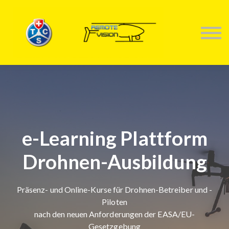
KONTAKTIERE UNS
TRAININGS
ANMELDEN
e-Learning Plattform
Drohnen-Ausbildung
Präsenz- und Online-Kurse für Drohnen-Betreiber und -
Piloten
nach den neuen Anforderungen der EASA/EU-
Gesetzgebung