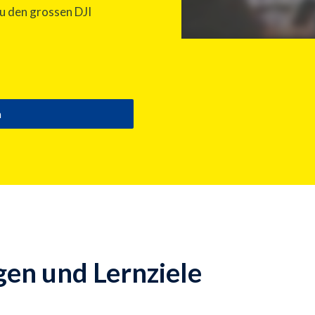
zu den grossen DJI
n
en und Lernziele