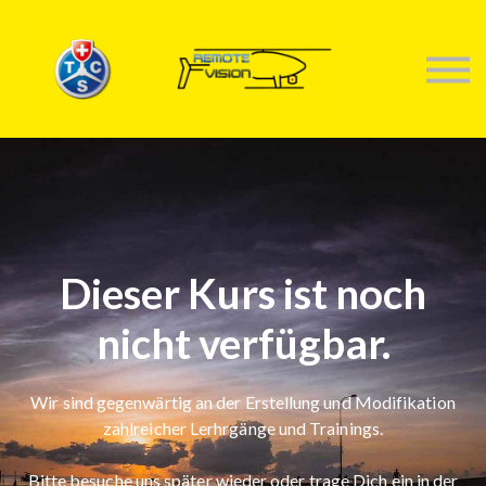
KONTAKTIERE UNS
TRAININGS
ANMELDEN
Dieser Kurs ist noch
nicht verfügbar.
Wir sind gegenwärtig an der Erstellung und Modifikation
zahlreicher Lerhrgänge und Trainings.
Bitte besuche uns später wieder oder trage Dich ein in der